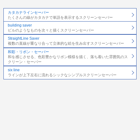
カタカナラインセーバー
たくさんの線がカタカナで単語を表示するスクリーンセーバー
building saver
ビルのようなものを次々と描くスクリーンセーバー
StraightLine Saver
複数の直線が重なり合って立体的な絵を生み出すスクリーンセーバー
和彩・リボン・セーバー
和を感じさせる、色彩豊かなリボン模様を描く、落ち着いた雰囲気のス
クリーン・セーバー
six line
ラインが上下左右に流れるシックなシンプルスクリーンセーバー