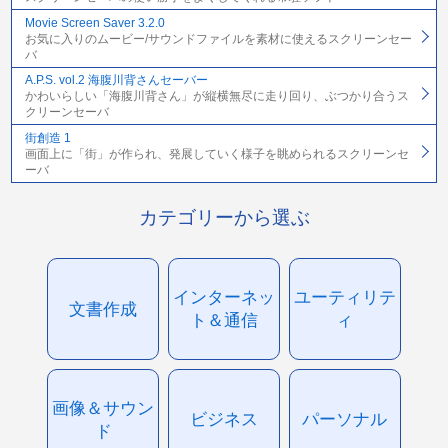
Movie Screen Saver 3.2.0
お気に入りのムービー/サウンドファイルを素材に使えるスクリーンセー
バ
A.P.S. vol.2 海腹川背さんセーバー
かわいらしい「海腹川背さん」が縦横無尽に走り回り、ぶつかり合うス
クリーンセーバ
街創造 1
画面上に「街」が作られ、発展していく様子を眺められるスクリーンセ
ーバ
カテゴリーから選ぶ
インターネッ
ユーティリテ
文書作成
ト＆通信
ィ
画像＆サウン
ビジネス
パーソナル
ド