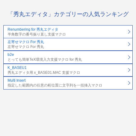
「秀丸エディタ」カテゴリーの人気ランキング
Renumbering for 秀丸エディタ
半角数字の番号振り直し支援マクロ
左寄せマクロ For 秀丸
左寄せマクロ For 秀丸
b2e
とっても簡単TeX環境入力支援マクロ for 秀丸
K_BASEU1
秀丸エディタ用 x_BASE01.MAC 支援マクロ
Multi Insert
指定した範囲内の任意の桁位置に文字列を一括挿入マクロ