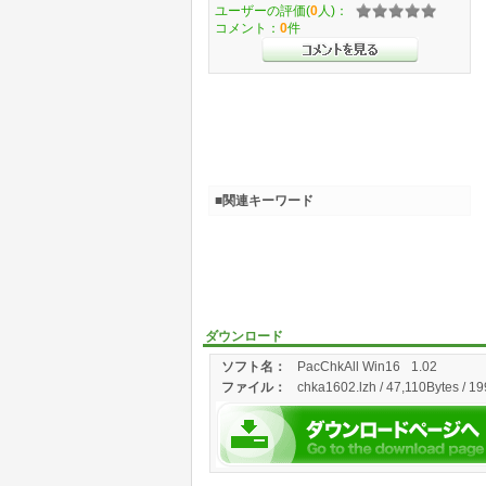
ユーザーの評価(
0
人)：
コメント：
0
件
■関連キーワード
ダウンロード
ソフト名：
PacChkAll Win16
1.02
ファイル：
chka1602.lzh / 47,110Bytes / 1