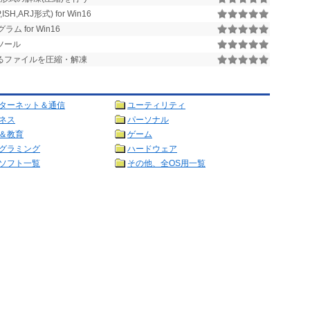
H,ARJ形式) for Win16
 for Win16
理ツール
いるファイルを圧縮・解凍
ターネット＆通信
ユーティリティ
ネス
パーソナル
＆教育
ゲーム
グラミング
ハードウェア
ソフト一覧
その他、全OS用一覧