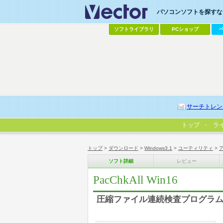
パソコンソフトを探すなら
ソフトライブラリ
PCショップ
サーチトレン
トップ
ラ
トップ
>
ダウンロード
>
Windows3.1
>
ユーティリティ
>
ソフト詳細
レビュー
PacChkAll Win16
圧縮ファイル連続検査プログラム fo