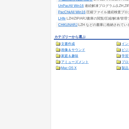
UnPacAll Win16
連続解凍プログラム(LZH,ZIP,IS
PacChkAll Win16
圧縮ファイル連続検査プログラム
LHfe
LZH/ZIP/ARJ書庫の閲覧/圧縮/解凍/管
CHKUNARJ
LZH などの書庫に格納されて
カテゴリーから選ぶ
文書作成
イン
画像＆サウンド
ビジ
家庭＆趣味
学習
アミューズメント
プロ
Mac OS X
製品