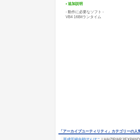
追加説明
- 動作に必要なソフト -
VB4 16Bitランタイム
「アーカイブユーティリティ」カテゴリーの人
平成圧縮合戦ぽんぽこ
LHA/ZIP/ARJ/EX