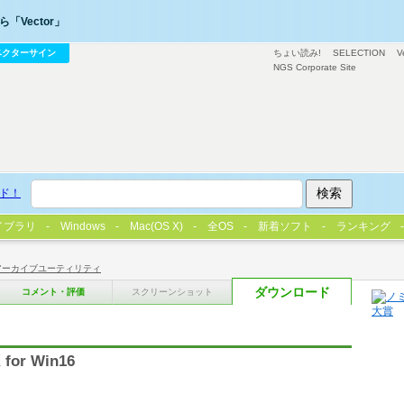
「Vector」
ベクターサイン
ちょい読み!
SELECTION
V
NGS Corporate Site
ド！
イブラリ
Windows
Mac(OS X)
全OS
新着ソフト
ランキング
アーカイブユーティリティ
ダウンロード
コメント・評価
スクリーンショット
r Win16