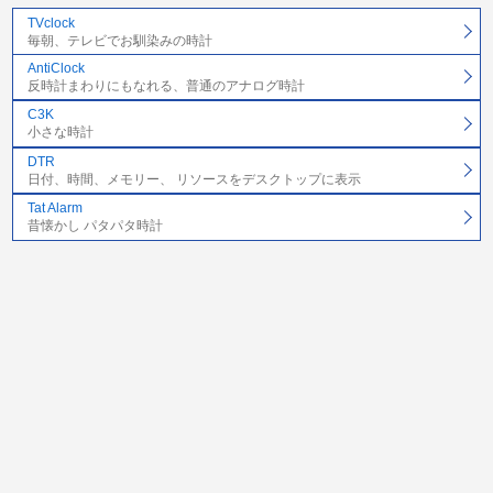
TVclock
毎朝、テレビでお馴染みの時計
AntiClock
反時計まわりにもなれる、普通のアナログ時計
C3K
小さな時計
DTR
日付、時間、メモリー、 リソースをデスクトップに表示
Tat Alarm
昔懐かし パタパタ時計