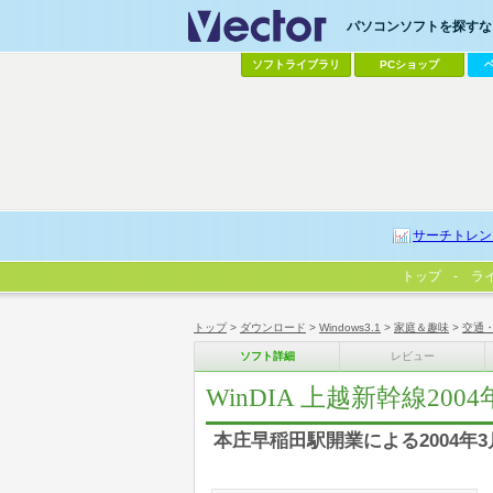
パソコンソフトを探すなら
ソフトライブラリ
PCショップ
サーチトレン
トップ
ラ
トップ
>
ダウンロード
>
Windows3.1
>
家庭＆趣味
>
交通
ソフト詳細
レビュー
WinDIA 上越新幹線20
本庄早稲田駅開業による2004年