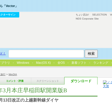
「Vector」
ベクターサイン
ちょい読み!
SELECTION
V
NGS Corporate Site
ド！
イブラリ
Windows
Mac(OS X)
全OS
新着ソフト
ランキング
・旅行
>
WinDIA
ダウンロード
コメント・評価
スクリーンショット
04年3月本庄早稲田駅開業版B
3月13日改正の上越新幹線ダイヤ