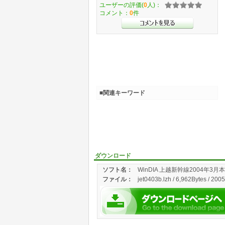
ユーザーの評価(
0
人)：
コメント：
0
件
■関連キーワード
ダウンロード
ソフト名：
WinDIA 上越新幹線2004年3
ファイル：
jet0403b.lzh / 6,962Bytes / 200