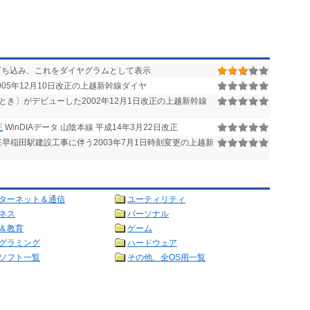
打ち込み、これをダイヤグラムとして表示
005年12月10日改正の上越新幹線ダイヤ
とき〕がデビューした2002年12月1日改正の上越新幹線
正
WinDIAデータ 山陰本線 平成14年3月22日改正
早稲田駅建設工事に伴う2003年7月1日時刻変更の上越新
ターネット＆通信
ユーティリティ
ネス
パーソナル
＆教育
ゲーム
グラミング
ハードウェア
ソフト一覧
その他、全OS用一覧