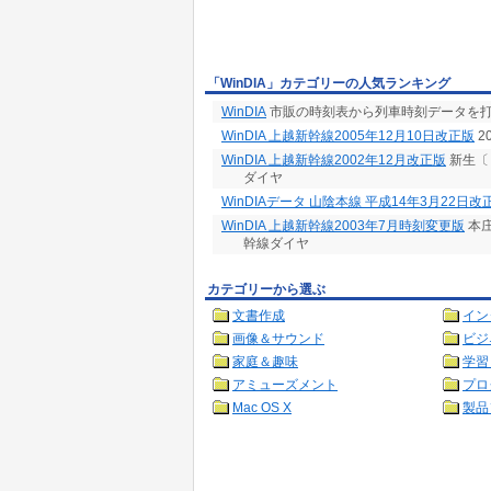
「WinDIA」カテゴリーの人気ランキング
WinDIA
市販の時刻表から列車時刻データを
WinDIA 上越新幹線2005年12月10日改正版
2
WinDIA 上越新幹線2002年12月改正版
新生〔
ダイヤ
WinDIAデータ 山陰本線 平成14年3月22日改
WinDIA 上越新幹線2003年7月時刻変更版
本庄
幹線ダイヤ
カテゴリーから選ぶ
文書作成
イン
画像＆サウンド
ビジ
家庭＆趣味
学習
アミューズメント
プロ
Mac OS X
製品