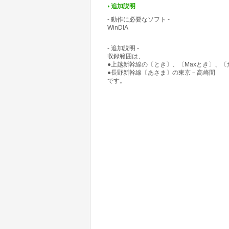
追加説明
- 動作に必要なソフト -
WinDIA
- 追加説明 -
収録範囲は、
●上越新幹線の〔とき〕、〔Maxとき〕、〔
●長野新幹線〔あさま〕の東京－高崎間
です。