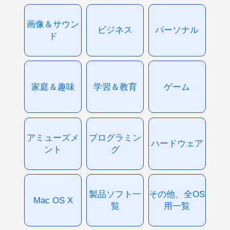
画像＆サウン
ビジネス
パーソナル
ド
家庭＆趣味
学習＆教育
ゲーム
アミューズメ
プログラミン
ハードウェア
ント
グ
製品ソフト一
その他、全OS
Mac OS X
覧
用一覧