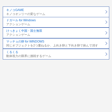
キノコGAME
キノコオンリーの変なゲーム
ドガール for Windows
アクションゲーム
けっきょく中国・国士無双
アクションゲーム
マッチョの卵 for WINDOWS
同じオブジェクトを2つ重ねるか、上向き卵と下向き卵で挟んで消す
くるくる
動体視力の限界に挑戦するゲーム