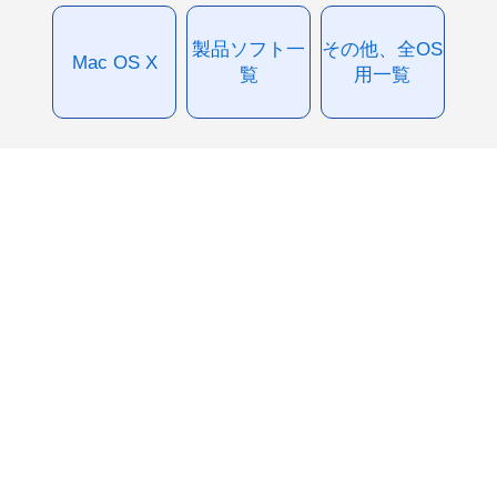
製品ソフト一
その他、全OS
Mac OS X
覧
用一覧