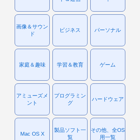
画像＆サウン
ビジネス
パーソナル
ド
家庭＆趣味
学習＆教育
ゲーム
アミューズメ
プログラミン
ハードウェア
ント
グ
製品ソフト一
その他、全OS
Mac OS X
覧
用一覧