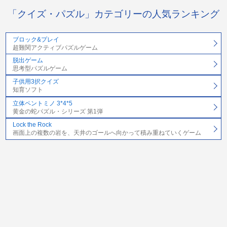
「クイズ・パズル」カテゴリーの人気ランキング
ブロック&プレイ
超難関アクティブパズルゲーム
脱出ゲーム
思考型パズルゲーム
子供用3択クイズ
知育ソフト
立体ペントミノ 3*4*5
黄金の蛇パズル・シリーズ 第1弾
Lock the Rock
画面上の複数の岩を、天井のゴールへ向かって積み重ねていくゲーム