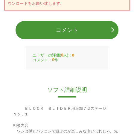
ウンロードをお願い致します。
コメント
ユーザーの評価(
人)：
0
0
コメント：
件
0
ソフト詳細説明
ＢＬＯＣＫ ＳＬＩＤＥＲ用追加７２ステージ
Ｎｏ．１
相談内容
ワシは孫とパソコンで遊ぶのが楽しみな老いぼれじゃ。先