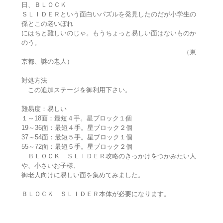
日、ＢＬＯＣＫ
ＳＬＩＤＥＲという面白いパズルを発見したのだが小学生の
孫とこの老いぼれ
にはちと難しいのじゃ。もうちょっと易しい面はないものか
のう。
（東
京都、謎の老人）
対処方法
この追加ステージを御利用下さい。
難易度：易しい
１～18面：最短４手。星ブロック１個
19～36面：最短４手。星ブロック２個
37～54面：最短５手。星ブロック１個
55～72面：最短５手。星ブロック２個
ＢＬＯＣＫ ＳＬＩＤＥＲ攻略のきっかけをつかみたい人
や、小さいお子様、
御老人向けに易しい面を集めてみました。
ＢＬＯＣＫ ＳＬＩＤＥＲ本体が必要になります。