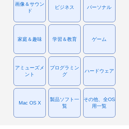
画像＆サウン
ビジネス
パーソナル
ド
家庭＆趣味
学習＆教育
ゲーム
アミューズメ
プログラミン
ハードウェア
ント
グ
製品ソフト一
その他、全OS
Mac OS X
覧
用一覧