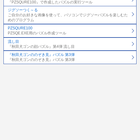
『PZSQURE100』で作成したパズルの実行ツール
ジグソーつく～る
ご自分のお好きな画像を使って、パソコンでジグソーパズルを楽しむた
めのプログラム
PZSQURE100
PZSQE.EXE用のパズル作成ツール
流し目
『秋田犬ゴンの顔パズル』第4弾 流し目
『秋田犬ゴンののぞき見』パズル 第3弾
『秋田犬ゴンののぞき見』パズル 第3弾