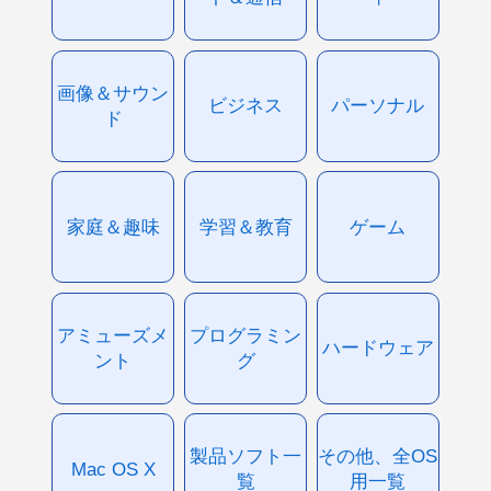
画像＆サウン
ビジネス
パーソナル
ド
家庭＆趣味
学習＆教育
ゲーム
アミューズメ
プログラミン
ハードウェア
ント
グ
製品ソフト一
その他、全OS
Mac OS X
覧
用一覧