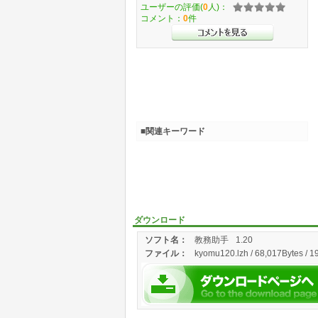
ユーザーの評価(
0
人)：
コメント：
0
件
■関連キーワード
ダウンロード
ソフト名：
教務助手
1.20
ファイル：
kyomu120.lzh / 68,017Bytes / 1