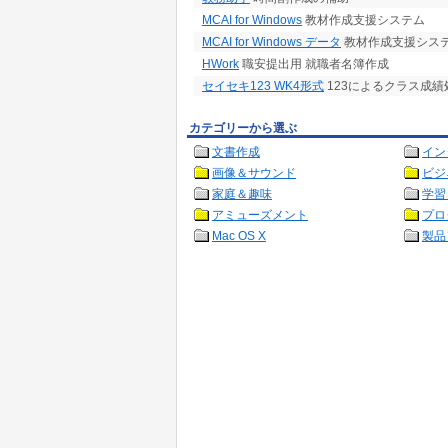
MCAI for Windows
教材作成支援システム
MCAI for Windows データ
教材作成支援システ
HWork
職安提出用 就職者名簿作成
セイセキ123 WK4形式
123によるクラス成績
カテゴリーから選ぶ
文書作成
イン
画像＆サウンド
ビジ
家庭＆趣味
学習
アミューズメント
プロ
Mac OS X
製品