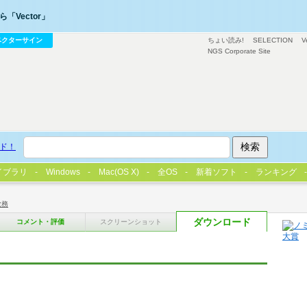
「Vector」
ベクターサイン
ちょい読み!
SELECTION
V
NGS Corporate Site
ド！
イブラリ
Windows
Mac(OS X)
全OS
新着ソフト
ランキング
教務
ダウンロード
コメント・評価
スクリーンショット