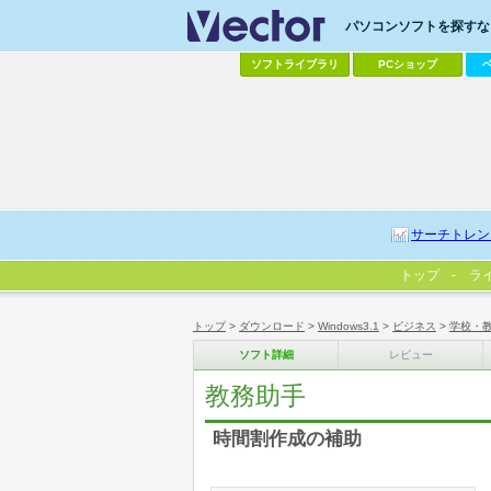
パソコンソフトを探すなら
ソフトライブラリ
PCショップ
サーチトレン
トップ
ラ
トップ
>
ダウンロード
>
Windows3.1
>
ビジネス
>
学校・
ソフト詳細
レビュー
教務助手
時間割作成の補助