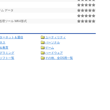
ム データ
処理ツール WK4形式
ターネット＆通信
ユーティリティ
ネス
パーソナル
＆教育
ゲーム
グラミング
ハードウェア
ソフト一覧
その他、全OS用一覧