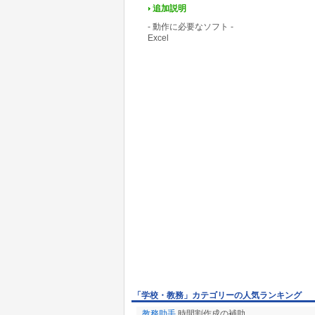
追加説明
- 動作に必要なソフト -
Excel
「学校・教務」カテゴリーの人気ランキング
教務助手
時間割作成の補助