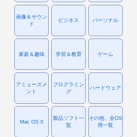
画像＆サウン
ビジネス
パーソナル
ド
家庭＆趣味
学習＆教育
ゲーム
アミューズメ
プログラミン
ハードウェア
ント
グ
製品ソフト一
その他、全OS
Mac OS X
覧
用一覧