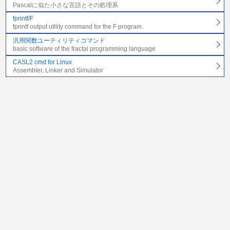
Pascalに似た小さな言語とその処理系
fprintf/F
fprintf output utility command for the F program.
汎用関数ユーティリティコマンド
basic software of the fractal programming language
CASL2 cmd for Linux
Assembler, Linker and Simulator