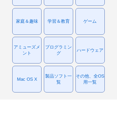
家庭＆趣味
学習＆教育
ゲーム
アミューズメ
プログラミン
ハードウェア
ント
グ
製品ソフト一
その他、全OS
Mac OS X
覧
用一覧