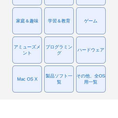
家庭＆趣味
学習＆教育
ゲーム
アミューズメ
プログラミン
ハードウェア
ント
グ
製品ソフト一
その他、全OS
Mac OS X
覧
用一覧