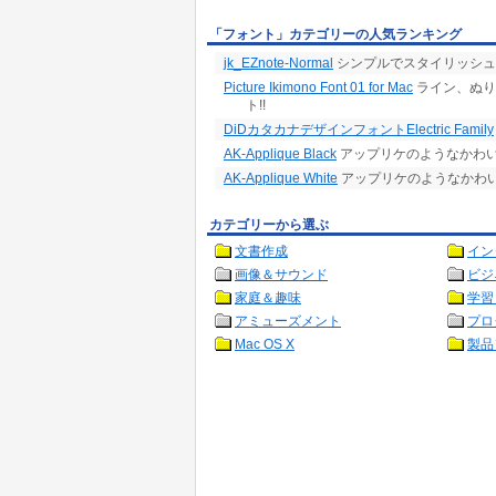
「フォント」カテゴリーの人気ランキング
jk_EZnote-Normal
シンプルでスタイリッシュ
Picture Ikimono Font 01 for Mac
ライン、ぬり
ト!!
DiDカタカナデザインフォントElectric Family
AK-Applique Black
アップリケのようなかわいい
AK-Applique White
アップリケのようなかわいい
カテゴリーから選ぶ
文書作成
イン
画像＆サウンド
ビジ
家庭＆趣味
学習
アミューズメント
プロ
Mac OS X
製品