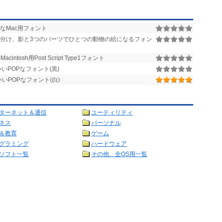
なMac用フォント
分け、影と3つのパーツでひとつの動物の絵になるフォン
Macintosh用Post Script Type1フォント
POPなフォント(黒)
POPなフォント(白)
ターネット＆通信
ユーティリティ
ネス
パーソナル
＆教育
ゲーム
グラミング
ハードウェア
ソフト一覧
その他、全OS用一覧