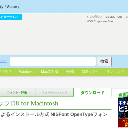
「Vector」
ベクターサイン
ちょい読み!
SELECTION
V
NGS Corporate Site
ド！
イブラリ
Windows
Mac(OS X)
全OS
新着ソフト
ランキング
ダウンロード
コメント・評価
スクリーンショット
クD8 for Macintosh
インストール方式 NISFont OpenTypeフォン