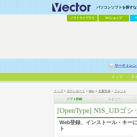
パソコンソフトを探すなら
ソフトライブラリ
PCショップ
サーチトレン
トップ
ラ
トップ
>
ダウンロード
>
Mac
>
文書作成
>
フォント
ソフト詳細
レビュー
[OpenType] NIS_UDゴシッ
Web登録、インストール・キーによる
ト