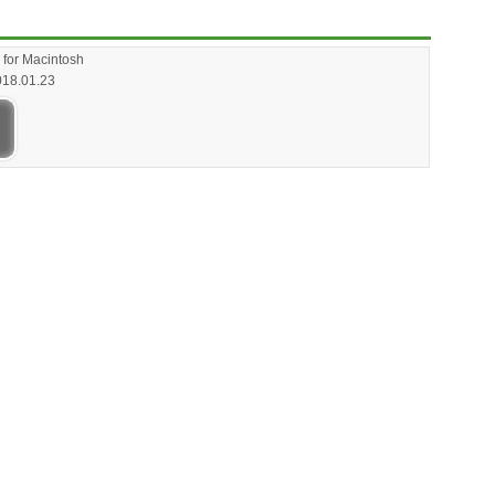
or Macintosh
018.01.23