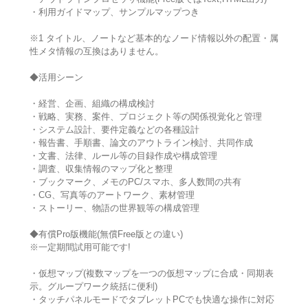
・利用ガイドマップ、サンプルマップつき
※1 タイトル、ノートなど基本的なノード情報以外の配置・属
性メタ情報の互換はありません。
◆活用シーン
・経営、企画、組織の構成検討
・戦略、実務、案件、プロジェクト等の関係視覚化と管理
・システム設計、要件定義などの各種設計
・報告書、手順書、論文のアウトライン検討、共同作成
・文書、法律、ルール等の目録作成や構成管理
・調査、収集情報のマップ化と整理
・ブックマーク、メモのPC/スマホ、多人数間の共有
・CG、写真等のアートワーク、素材管理
・ストーリー、物語の世界観等の構成管理
◆有償Pro版機能(無償Free版との違い)
※一定期間試用可能です!
・仮想マップ(複数マップを一つの仮想マップに合成・同期表
示。グループワーク統括に便利)
・タッチパネルモードでタブレットPCでも快適な操作に対応