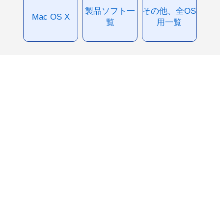
製品ソフト一
その他、全OS
Mac OS X
覧
用一覧