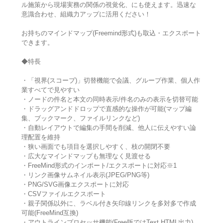
ル施策から現場実務の関係の視覚化、にも使えます。迅速な
意識合わせ、組織力アップに活用ください！
お持ちのマインドマップ(Freemind形式)も取込・エクスポート
できます。
◆特長
・「視界(スコープ)」切替機能で会議、グループ作業、個人作
業すべてで見やすい
・ノードの件名と本文の同時表示/件名のみの表示を切替可能
・ドラッグアンドドロップで直感的な操作が可能(マップ編
集、ブックマーク、ファイルリンクなど)
・自動レイアウトで編集の手間を削減、他人に伝えやすい論
理配置を維持
・狭い画面でも項目を選択しやすく、枝の開閉不要
・広大なマインドマップも無理なく見渡せる
・FreeMind形式のインポート/エクスポートに対応※1
・リンク画像サムネイル表示(JPEG/PNG等)
・PNG/SVG画像エクスポートに対応
・CSVファイルエクスポート
・親子関係以外に、ラベル付き矢印線リンクを多対多で作成
可能(FreeMind互換)
・アウトラインプロセッサ機能(Free版ではText,HTML出力)