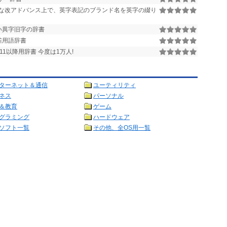
かな改アドバンス上で、英字表記のブランド名を英字の綴り
い異字旧字の辞書
雀用語辞書
1以降用辞書 今度は1万人!
ターネット＆通信
ユーティリティ
ネス
パーソナル
＆教育
ゲーム
グラミング
ハードウェア
ソフト一覧
その他、全OS用一覧