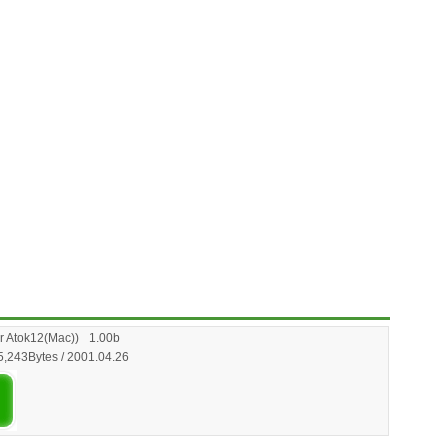
tok12(Mac))
1.00b
5,243Bytes / 2001.04.26