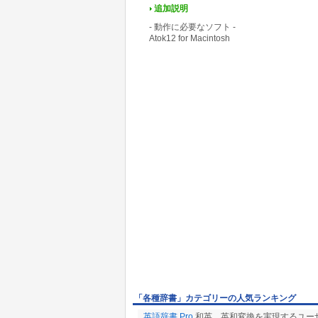
追加説明
- 動作に必要なソフト -
Atok12 for Macintosh
「各種辞書」カテゴリーの人気ランキング
英語辞書 Pro
和英、英和変換を実現するユー