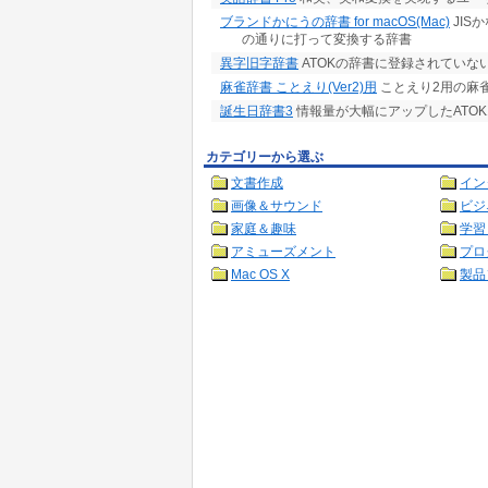
ブランドかにうの辞書 for macOS(Mac)
JIS
の通りに打って変換する辞書
異字旧字辞書
ATOKの辞書に登録されていな
麻雀辞書 ことえり(Ver2)用
ことえり2用の麻
誕生日辞書3
情報量が大幅にアップしたATOK1
カテゴリーから選ぶ
文書作成
イン
画像＆サウンド
ビジ
家庭＆趣味
学習
アミューズメント
プロ
Mac OS X
製品