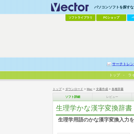
パソコンソフトを探すなら
ソフトライブラリ
PCショップ
サーチトレン
トップ
ラ
トップ
>
ダウンロード
>
Mac
>
文書作成
>
各種辞書
ソフト詳細
レビュー
生理学かな漢字変換辞書 (Phd 
生理学用語のかな漢字変換入力