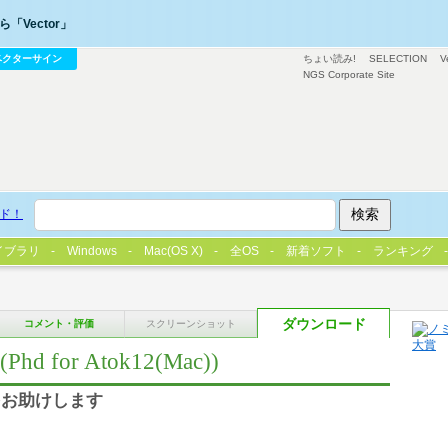
「Vector」
ベクターサイン
ちょい読み!
SELECTION
V
NGS Corporate Site
ド！
イブラリ
Windows
Mac(OS X)
全OS
新着ソフト
ランキング
ダウンロード
コメント・評価
スクリーンショット
for Atok12(Mac))
をお助けします