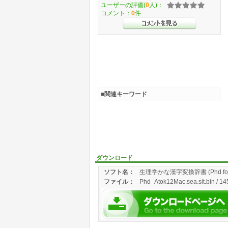
ユーザーの評価(
0
人)：
コメント：
0
件
■関連キーワード
ダウンロード
ソフト名：
生理学かな漢字変換辞書 (Phd for A
ファイル：
Phd_Atok12Mac.sea.sit.bin / 14