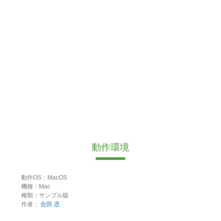
動作環境
動作OS：MacOS
機種：Mac
種類：サンプル版
作者：
合田 丞