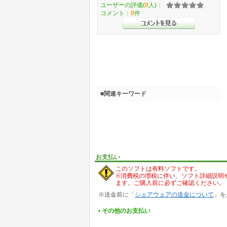
ユーザーの評価(
0
人)：
コメント：
0
件
■関連キーワード
お支払い
このソフトは有料ソフトです。
※消費税の増税に伴い、ソフト詳細説明
ます。ご購入前に必ずご確認ください。
※送金前に「
シェアウェアの送金について
」を
その他のお支払い