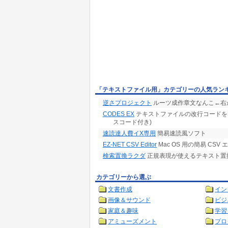
「テキストファイル用」カテゴリーの人気ラン
逆さプロジェクト
ルーツ成作章文なんこ←右
CODES EX
テキストファイルの改行コードをUNIX
スコード付き)
速読達人費イX専用
簡易速読風ソフト
EZ-NET CSV Editor
Mac OS 用の簡易 CS
検索置換ラクダ
正規表現が使えるテキスト置
カテゴリーから選ぶ
文書作成
イン
画像＆サウンド
ビジ
家庭＆趣味
学習
アミューズメント
プロ