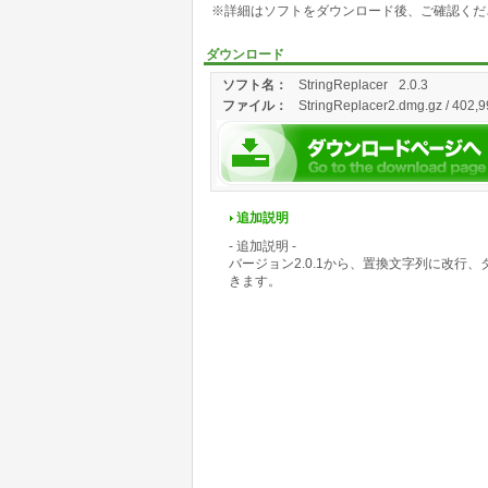
※詳細はソフトをダウンロード後、ご確認くだ
ダウンロード
ソフト名：
StringReplacer
2.0.3
ファイル：
StringReplacer2.dmg.gz / 402,9
追加説明
- 追加説明 -
バージョン2.0.1から、置換文字列に改
きます。