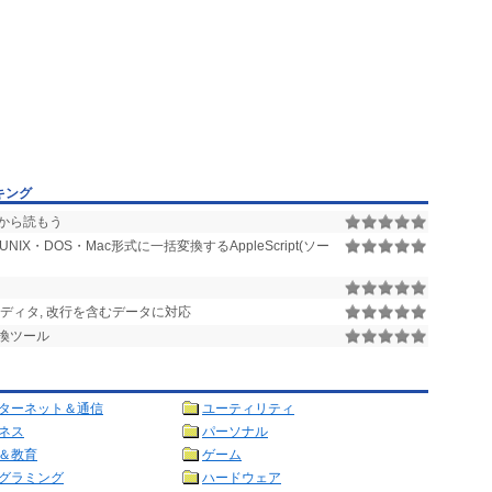
キング
から読もう
・DOS・Mac形式に一括変換するAppleScript(ソー
V エディタ, 改行を含むデータに対応
換ツール
ターネット＆通信
ユーティリティ
ネス
パーソナル
＆教育
ゲーム
グラミング
ハードウェア