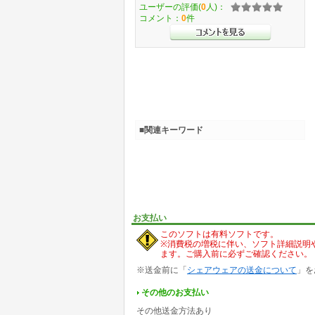
ユーザーの評価(
0
人)：
コメント：
0
件
■関連キーワード
お支払い
このソフトは有料ソフトです。
※消費税の増税に伴い、ソフト詳細説明
ます。ご購入前に必ずご確認ください。
※送金前に「
シェアウェアの送金について
」を
その他のお支払い
その他送金方法あり