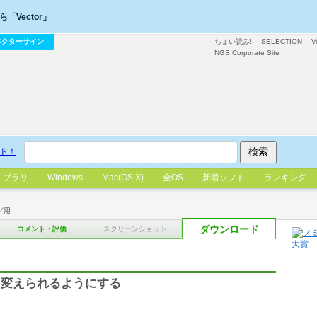
「Vector」
ベクターサイン
ちょい読み!
SELECTION
V
NGS Corporate Site
ド！
イブラリ
Windows
Mac(OS X)
全OS
新着ソフト
ランキング
グ用
ダウンロード
コメント・評価
スクリーンショット
を変えられるようにする