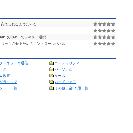
を変えられるようにする
Shift+矢印キーでテキスト選択
クリックさせるためのコントロールパネル
ターネット＆通信
ユーティリティ
ネス
パーソナル
＆教育
ゲーム
グラミング
ハードウェア
ソフト一覧
その他、全OS用一覧