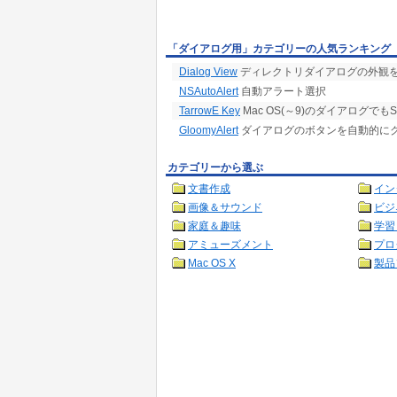
「ダイアログ用」カテゴリーの人気ランキング
Dialog View
ディレクトリダイアログの外観
NSAutoAlert
自動アラート選択
TarrowE Key
Mac OS(～9)のダイアログでも
GloomyAlert
ダイアログのボタンを自動的に
カテゴリーから選ぶ
文書作成
イン
画像＆サウンド
ビジ
家庭＆趣味
学習
アミューズメント
プロ
Mac OS X
製品