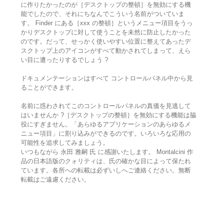
に作りたかったのが［デスクトップの整頓］を無効にする機
能でしたので、それにちなんでこういう名前がついていま
す。 Finder にある［xxx の整頓］というメニュー項目をうっ
かりデスクトップに対して使うことを未然に防止したかった
のです。だって、せっかく使いやすい位置に整えてあったデ
スクトップ上のアイコンがすべて動かされてしまって、えら
い目に遭ったりするでしょう ?
ドキュメンテーションはすべて コントロールパネル中から見
ることができます。
名前に惑わされてこのコントロールパネルの真価を見逃して
はいませんか ?［デスクトップの整頓］を無効にする機能は脇
役にすぎません。「あらゆるアプリケーションのあらゆるメ
ニュー項目」に割り込みができるのです。いろいろな応用の
可能性を追求してみましょう。
いつもながら 永田 雅嗣 氏 に感謝いたします。 Montalcini 作
品の日本語版のクォリティは、氏の確かな目によって保たれ
ています。各所への転載は必ずいしへご連絡ください。無断
転載はご遠慮ください。