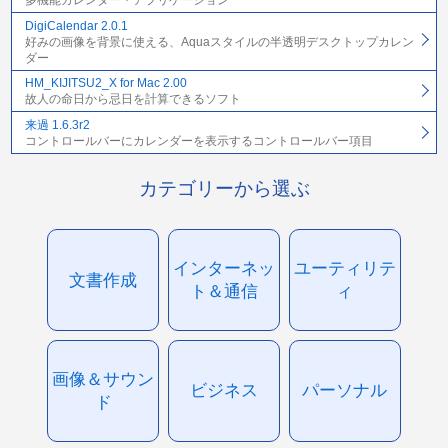
多機能カレンダー・アプリケーション
DigiCalendar 2.0.1
好みの画像を背景に使える、Aquaスタイルの半透明デスクトップカレン
ダー
HM_KIJITSU2_X for Mac 2.00
故人の命日から忌日を計算できるソフト
来過 1.6.3r2
コントロールバーにカレンダーを表示するコントロールバー項目
カテゴリーから選ぶ
インターネッ
ユーティリテ
文書作成
ト＆通信
ィ
画像＆サウン
ビジネス
パーソナル
ド