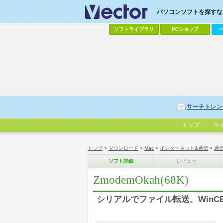
パソコンソフトを探すなら
ソフトライブラリ
PCショップ
サーチトレン
トップ
ラ
トップ
>
ダウンロード
>
Mac
>
インターネット&通信
>
通
ソフト詳細
レビュー
ZmodemOkah(68K)
シリアルでファイル転送、WinCE,L