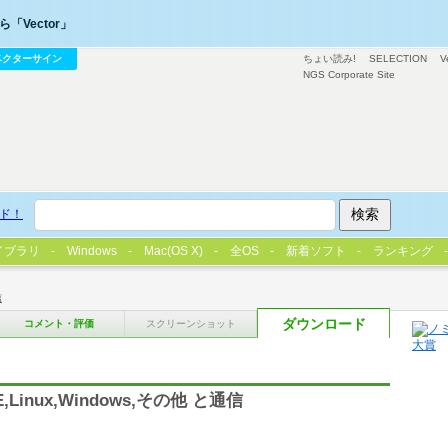
「Vector」
ベクターサイン
ちょい読み!
SELECTION
V
NGS Corporate Site
ド！
イブラリ
Windows
Mac(OS X)
全OS
新着ソフト
ランキング
信
ダウンロード
コメント・評価
スクリーンショット
inux,Windows,その他 と通信