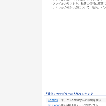
・ファイルのリストを、最新の情報に更新
・いくつかの細かい点について、改良、バ
「通信」カテゴリーの人気ランキング
ComIris
「彩」でComNifty風の環境を実現
INSLetter
Atrem用UUIメール管理ソフト