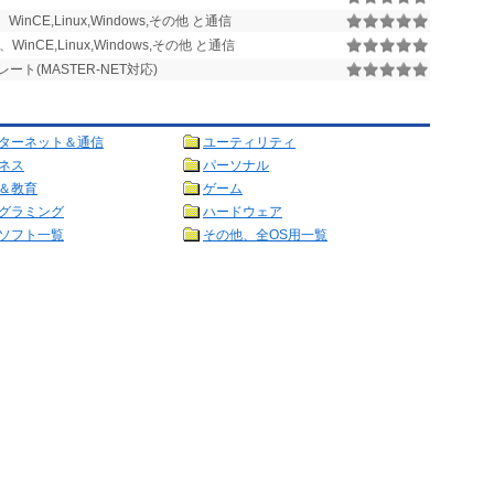
CE,Linux,Windows,その他 と通信
CE,Linux,Windows,その他 と通信
ト(MASTER-NET対応)
ターネット＆通信
ユーティリティ
ネス
パーソナル
＆教育
ゲーム
グラミング
ハードウェア
ソフト一覧
その他、全OS用一覧