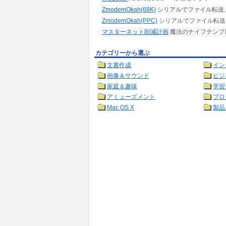
ZmodemOkah(68K)
シリアルでファイル転送、Win
ZmodemOkah(PPC)
シリアルでファイル転送、Win
マスターネット削減計画
魔法のナイフテンプレー
カテゴリーから選ぶ
文書作成
イン
画像＆サウンド
ビジ
家庭＆趣味
学習
アミューズメント
プロ
Mac OS X
製品