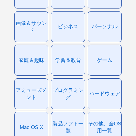
画像＆サウン
ビジネス
パーソナル
ド
家庭＆趣味
学習＆教育
ゲーム
アミューズメ
プログラミン
ハードウェア
ント
グ
製品ソフト一
その他、全OS
Mac OS X
覧
用一覧