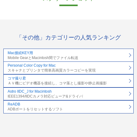
「その他」カテゴリーの人気ランキング
Mac接続KEY用
Mobile GearとMacintosh間でファイル転送
Personal Color Copy for Mac
スキャナとプリンタで簡単高画質カラーコピーを実現
コマ撮り君
ＡＶ機にビデオ機器を接続し、コマ落とし撮影や静止画撮影
Astro IIDC_J for Macintosh
IEEE1394/IIDCカメラ対応ビューア&ドライバ
ReADB
ADBポートをリセットするソフト