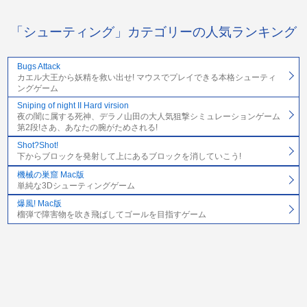
「シューティング」カテゴリーの人気ランキング
Bugs Attack
カエル大王から妖精を救い出せ! マウスでプレイできる本格シューティ
ングゲーム
Sniping of night II Hard virsion
夜の闇に属する死神、デラノ山田の大人気狙撃シミュレーションゲーム
第2段!さあ、あなたの腕がためされる!
Shot?Shot!
下からブロックを発射して上にあるブロックを消していこう!
機械の巣窟 Mac版
単純な3Dシューティングゲーム
爆風! Mac版
榴弾で障害物を吹き飛ばしてゴールを目指すゲーム