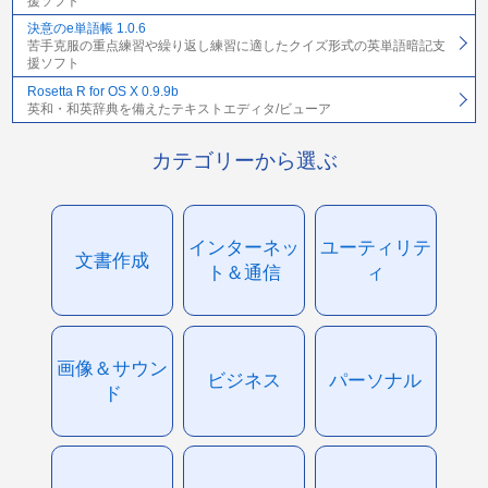
援ソフト
決意のe単語帳 1.0.6
苦手克服の重点練習や繰り返し練習に適したクイズ形式の英単語暗記支
援ソフト
Rosetta R for OS X 0.9.9b
英和・和英辞典を備えたテキストエディタ/ビューア
カテゴリーから選ぶ
インターネッ
ユーティリテ
文書作成
ト＆通信
ィ
画像＆サウン
ビジネス
パーソナル
ド