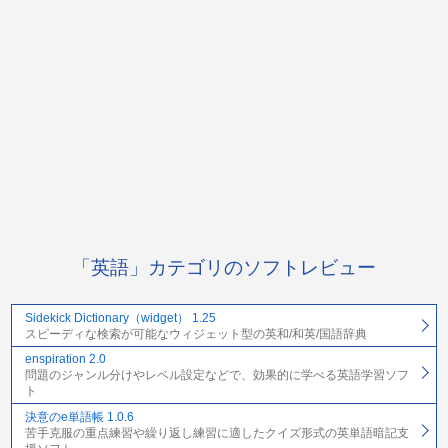
「英語」カテゴリのソフトレビュー
Sidekick Dictionary（widget） 1.25
スピーディな検索が可能なウィジェット型の英和/和英/国語辞典
enspiration 2.0
問題のジャンル分けやレベル設定などで、効果的に学べる英語学習ソフ
ト
決意のe単語帳 1.0.6
苦手克服の重点練習や繰り返し練習に適したクイズ形式の英単語暗記支