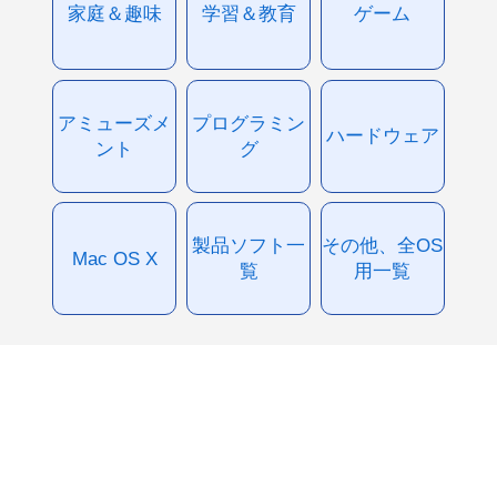
家庭＆趣味
学習＆教育
ゲーム
アミューズメ
プログラミン
ハードウェア
ント
グ
製品ソフト一
その他、全OS
Mac OS X
覧
用一覧