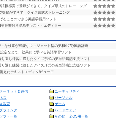
単語帳感覚で登録ができて、クイズ形式のトレーニング
で登録ができて、クイズ形式のトレーニング
げることのできる英語学習用ソフト
和英辞書付き簡易テキスト・エディター
ディな検索が可能なウィジェット型の英和/和英/国語辞典
ル設定などで、効果的に学べる英語学習ソフト
や繰り返し練習に適したクイズ形式の英単語暗記支援ソフト
や繰り返し練習に適したクイズ形式の英単語暗記支援ソフト
を備えたテキストエディタ/ビューア
ターネット＆通信
ユーティリティ
ネス
パーソナル
＆教育
ゲーム
グラミング
ハードウェア
ソフト一覧
その他、全OS用一覧