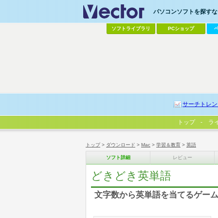
パソコンソフトを探すなら
ソフトライブラリ
PCショップ
サーチトレン
トップ
ラ
トップ
>
ダウンロード
>
Mac
>
学習＆教育
>
英語
ソフト詳細
レビュー
どきどき英単語
文字数から英単語を当てるゲー