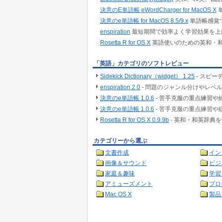
決意のE単語帳 eWordCharger for MacOS X
決意のe単語帳 for MacOS 8.5/9.x
単語帳感覚
enspiration
最短期間で効率よく学習効果を上
Rosetta R for OS X
英語使いのための英和・
「英語」カテゴリのソフトレビュー
Sidekick Dictionary（widget） 1.25
- スピー
enspiration 2.0
- 問題のジャンル分けやレベ
決意のe単語帳 1.0.6
- 苦手克服の重点練習
決意のe単語帳 1.0.6
- 苦手克服の重点練習
Rosetta R for OS X 0.9.9b
- 英和・和英辞典
カテゴリーから選ぶ
文書作成
イン
画像＆サウンド
ビジ
家庭＆趣味
学習
アミューズメント
プロ
Mac OS X
製品