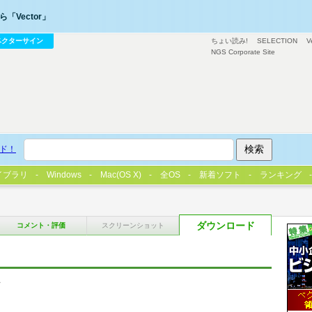
「Vector」
ベクターサイン
ちょい読み!
SELECTION
V
NGS Corporate Site
ド！
イブラリ
Windows
Mac(OS X)
全OS
新着ソフト
ランキング
ダウンロード
コメント・評価
スクリーンショット
ム