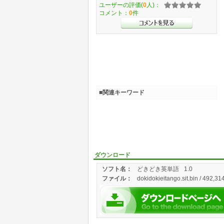
ユーザーの評価(
0
人)：
コメント：
0
件
■関連キーワード
ダウンロード
ソフト名：
どきどき英単語
1.0
ファイル：
dokidokieitango.sit.bin / 492,31