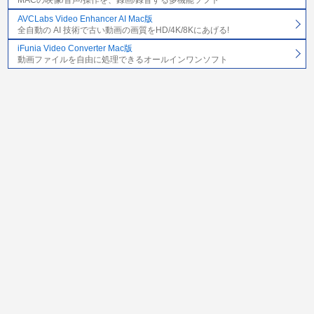
MACの映像/音声/操作を、録画/録音する多機能ソフト
AVCLabs Video Enhancer AI Mac版
全自動の AI 技術で古い動画の画質をHD/4K/8Kにあげる!
iFunia Video Converter Mac版
動画ファイルを自由に処理できるオールインワンソフト