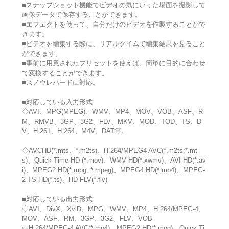
■スナップショット機能でビデオの気にいった場面を撮影して
画像データで保存することができます。
■エフェクトを使って、自分だけのビデオを作製することがで
きます。
■ビデオを編集する際に、リアルタイムで編集結果を見ること
ができます。
■事前に用意されたプリセットを使えば、簡単に目的に合わせ
て変換することができます。
■スノウレパードに対応。
■対応している入力形式
◇AVI、MPG(MPEG)、WMV、MP4、MOV、VOB、ASF、R
M、RMVB、3GP、3G2、FLV、MKV、MOD、TOD、TS、D
V、H.261、H.264、M4V、DAT等。
◇AVCHD(*.mts、*.m2ts)、H.264/MPEG4 AVC(*.m2ts;*.mt
s)、Quick Time HD (*.mov)、WMV HD(*.xwmv)、AVI HD(*.av
i)、MPEG2 HD(*.mpg; *.mpeg)、MPEG4 HD(*.mp4)、MPEG-
2 TS HD(*.ts)、HD FLV(*.flv)
■対応している出力形式
◇AVI、DivX、XviD、MPG、WMV、MP4、H.264/MPEG-4、
MOV、ASF、RM、3GP、3G2、FLV、VOB
◇H.264/MPEG-4 AVC(*.mp4)、MPEG2 HD(*.mpg)、Quick Ti