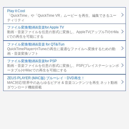
Play it Cool
「QuickTime」や「QuickTime VR」ムービー を再生、編集できるユー
ティリティ
ファイル変換!動画&音楽for Apple TV
動画・音楽ファイルを任意の形式に変換し、AppleTV(アップルTV)やMa
cでの再生を可能にする
ファイル変換!動画&音楽 for QT&iTun
QuickTimePlayerやiTuneの再生に最適なファイルへ変換するための動
画・音楽変換ソフト
ファイル変換!動画&音楽for PSP
動画・音楽ファイルを任意の形式に変換し、PSP(プレイステーションポ
ータブル)やMacでの再生を可能にする
ZEUS PLAYER (MAC版) ブルーレイ・DVD再生！
MAC対応!世界中のあらゆるビデオ & 音楽コンテンツを再生 ネット動画
ダウンロード機能搭載