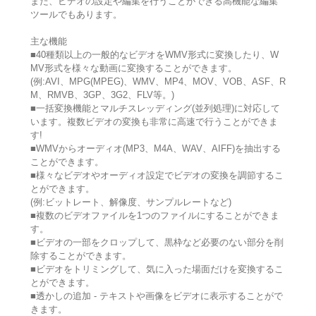
また、ビデオの設定や編集を行うことができる高機能な編集
ツールでもあります。
主な機能
■40種類以上の一般的なビデオをWMV形式に変換したり、W
MV形式を様々な動画に変換することができます。
(例:AVI、MPG(MPEG)、WMV、MP4、MOV、VOB、ASF、R
M、RMVB、3GP、3G2、FLV等。)
■一括変換機能とマルチスレッディング(並列処理)に対応して
います。複数ビデオの変換も非常に高速で行うことができま
す!
■WMVからオーディオ(MP3、M4A、WAV、AIFF)を抽出する
ことができます。
■様々なビデオやオーディオ設定でビデオの変換を調節するこ
とができます。
(例:ビットレート、解像度、サンプルレートなど)
■複数のビデオファイルを1つのファイルにすることができま
す。
■ビデオの一部をクロップして、黒枠など必要のない部分を削
除することができます。
■ビデオをトリミングして、気に入った場面だけを変換するこ
とができます。
■透かしの追加 - テキストや画像をビデオに表示することがで
きます。