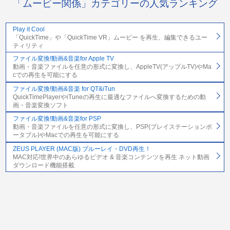
「ムービー関係」カテゴリーの人気ランキング
Play it Cool
「QuickTime」や「QuickTime VR」ムービー を再生、編集できるユー
ティリティ
ファイル変換!動画&音楽for Apple TV
動画・音楽ファイルを任意の形式に変換し、AppleTV(アップルTV)やMa
cでの再生を可能にする
ファイル変換!動画&音楽 for QT&iTun
QuickTimePlayerやiTuneの再生に最適なファイルへ変換するための動
画・音楽変換ソフト
ファイル変換!動画&音楽for PSP
動画・音楽ファイルを任意の形式に変換し、PSP(プレイステーションポ
ータブル)やMacでの再生を可能にする
ZEUS PLAYER (MAC版) ブルーレイ・DVD再生！
MAC対応!世界中のあらゆるビデオ & 音楽コンテンツを再生 ネット動画
ダウンロード機能搭載