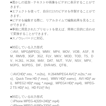
■透かしの追加 - テキストや画像をビデオに表示することがで
きます。
■エフェクトを使って、自分だけのビデオを作製することがで
きます。
■ビデオを編集する際に、リアルタイムで編集結果を見ること
ができます。
■事前に用意されたプリセットを使えば、簡単に目的に合わせ
て変換することができます。
■スノウレパードに対応。
■対応している入力形式
◇AVI、MPG(MPEG)、WMV、MP4、MOV、VOB、ASF、R
M、RMVB、3GP、3G2、FLV、MKV、MOD、TOD、TS、D
V、H.261、H.264、M4V、DAT、NUT、YUV、NSV、MPV、
MJPG、MJPEG、DIF、DVR-MS、QT等。
◇AVCHD(*.mts、*.m2ts)、H.264/MPEG4 AVC(*.m2ts;*.mt
s)、Quick Time HD (*.mov)、WMV HD(*.xwmv)、AVI HD(*.av
i)、MPEG2 HD(*.mpg; *.mpeg)、MPEG4 HD(*.mp4)、MPEG-
2 TS HD(*.ts)、HD FLV(*.flv)
■対応している出力形式
◇iPhone MPEG-4(320×240)(*.mp4)
◇iPhone MPEG-4(480×320)(*.mp4)