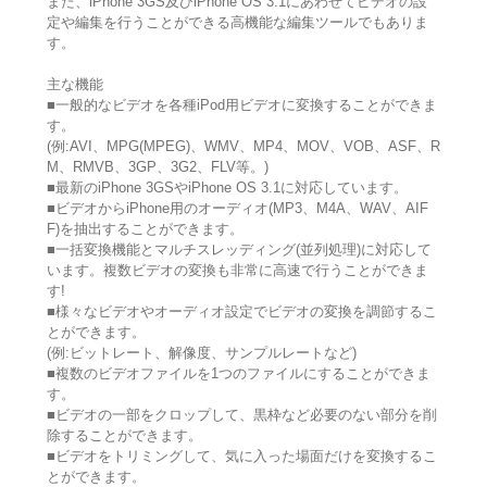
また、iPhone 3GS及びiPhone OS 3.1にあわせてビデオの設
定や編集を行うことができる高機能な編集ツールでもありま
す。
主な機能
■一般的なビデオを各種iPod用ビデオに変換することができま
す。
(例:AVI、MPG(MPEG)、WMV、MP4、MOV、VOB、ASF、R
M、RMVB、3GP、3G2、FLV等。)
■最新のiPhone 3GSやiPhone OS 3.1に対応しています。
■ビデオからiPhone用のオーディオ(MP3、M4A、WAV、AIF
F)を抽出することができます。
■一括変換機能とマルチスレッディング(並列処理)に対応して
います。複数ビデオの変換も非常に高速で行うことができま
す!
■様々なビデオやオーディオ設定でビデオの変換を調節するこ
とができます。
(例:ビットレート、解像度、サンプルレートなど)
■複数のビデオファイルを1つのファイルにすることができま
す。
■ビデオの一部をクロップして、黒枠など必要のない部分を削
除することができます。
■ビデオをトリミングして、気に入った場面だけを変換するこ
とができます。