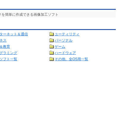
ニメを簡単に作成できる画像加工ソフト
ターネット＆通信
ユーティリティ
ネス
パーソナル
＆教育
ゲーム
グラミング
ハードウェア
ソフト一覧
その他、全OS用一覧