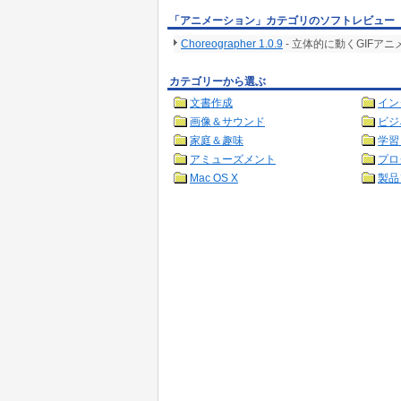
「アニメーション」カテゴリのソフトレビュー
Choreographer 1.0.9
- 立体的に動くGIFア
カテゴリーから選ぶ
文書作成
イン
画像＆サウンド
ビジ
家庭＆趣味
学習
アミューズメント
プロ
Mac OS X
製品