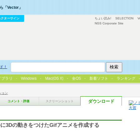
「Vector」
ベクターサイン
ちょい読み!
SELECTION
V
NGS Corporate Site
ド！
イブラリ
Windows
Mac(OS X)
全OS
新着ソフト
ランキング
ション
ダウンロード
コメント・評価
スクリーンショット
に3Dの動きをつけたGifアニメを作成する