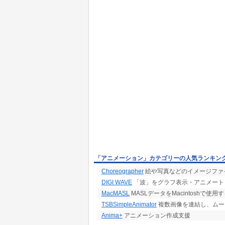
「アニメーション」カテゴリーの人気ランキン
Choreographer
絵や写真などのイメージファイ
DIGI WAVE
「波」をグラフ表示・アニメート
MacMASL
MASLデータをMacintoshで使
TSBSimpleAnimator
複数画像を連結し、ムー
Anima+
アニメーション作成支援