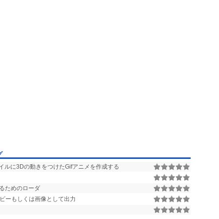
グ
ルに3Dの動きをつけたGifアニメを作成する
用するためのローダ
ビーもしくは画像として出力