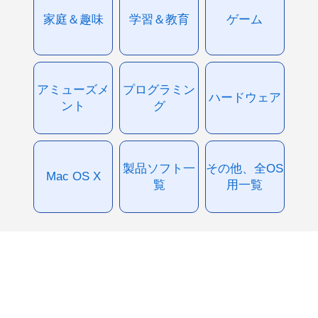
家庭＆趣味
学習＆教育
ゲーム
アミューズメ
プログラミン
ハードウェア
ント
グ
製品ソフト一
その他、全OS
Mac OS X
覧
用一覧