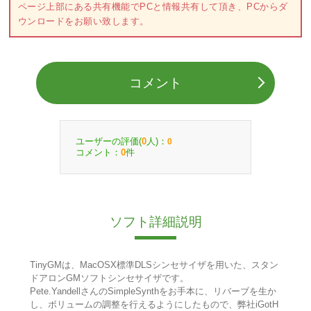
ページ上部にある共有機能でPCと情報共有して頂き、PCからダ
ウンロードをお願い致します。
コメント
ユーザーの評価(
人)：
0
0
コメント：
件
0
ソフト詳細説明
TinyGMは、MacOSX標準DLSシンセサイザを用いた、スタン
ドアロンGMソフトシンセサイザです。
Pete.YandellさんのSimpleSynthをお手本に、リバーブを生か
し、ボリュームの調整を行えるようにしたもので、弊社iGotH