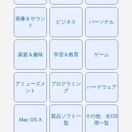
画像＆サウン
ビジネス
パーソナル
ド
家庭＆趣味
学習＆教育
ゲーム
アミューズメ
プログラミン
ハードウェア
ント
グ
製品ソフト一
その他、全OS
Mac OS X
覧
用一覧