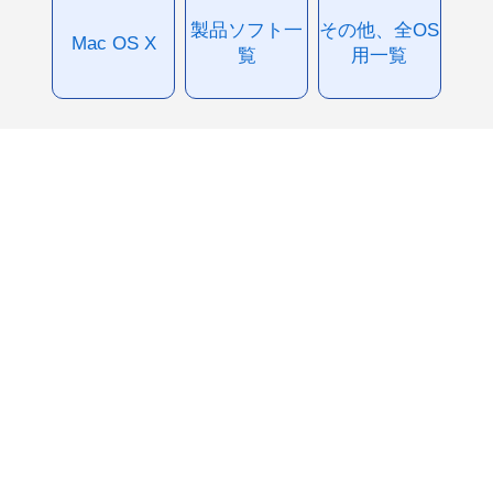
製品ソフト一
その他、全OS
Mac OS X
覧
用一覧