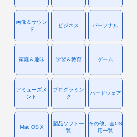
画像＆サウン
ビジネス
パーソナル
ド
家庭＆趣味
学習＆教育
ゲーム
アミューズメ
プログラミン
ハードウェア
ント
グ
製品ソフト一
その他、全OS
Mac OS X
覧
用一覧