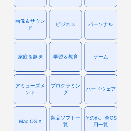
画像＆サウン
ビジネス
パーソナル
ド
家庭＆趣味
学習＆教育
ゲーム
アミューズメ
プログラミン
ハードウェア
ント
グ
製品ソフト一
その他、全OS
Mac OS X
覧
用一覧