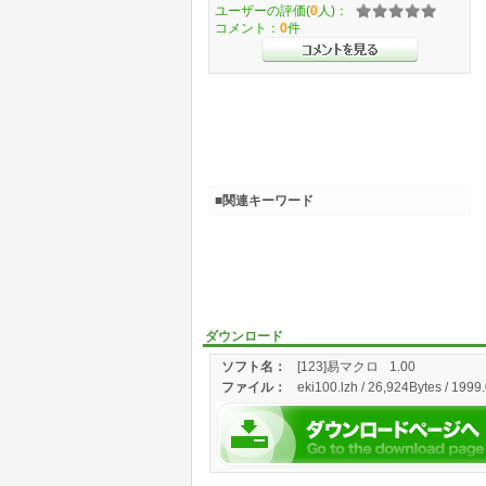
ユーザーの評価(
0
人)：
コメント：
0
件
■関連キーワード
ダウンロード
ソフト名：
[123]易マクロ
1.00
ファイル：
eki100.lzh / 26,924Bytes / 1999