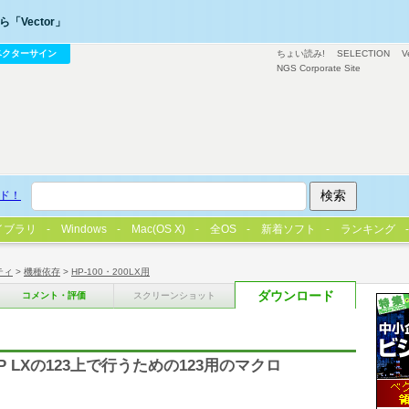
「Vector」
ベクターサイン
ちょい読み!
SELECTION
V
NGS Corporate Site
ド！
イブラリ
Windows
Mac(OS X)
全OS
新着ソフト
ランキング
ティ
>
機種依存
>
HP-100・200LX用
ダウンロード
コメント・評価
スクリーンショット
LXの123上で行うための123用のマクロ