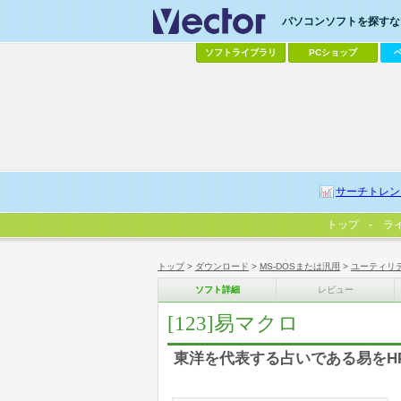
パソコンソフトを探すなら
ソフトライブラリ
PCショップ
サーチトレン
トップ
ラ
トップ
>
ダウンロード
>
MS-DOSまたは汎用
>
ユーティリ
ソフト詳細
レビュー
[123]易マクロ
東洋を代表する占いである易をHP 