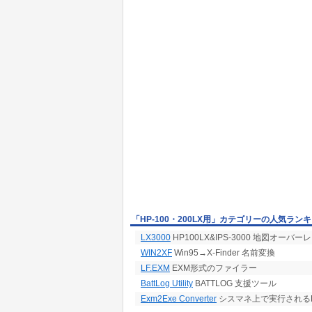
「HP-100・200LX用」カテゴリーの人気ラン
LX3000
HP100LX&IPS-3000 地図オーバー
WIN2XF
Win95→X-Finder 名前変換
LF.EXM
EXM形式のファイラー
BattLog Utility
BATTLOG 支援ツール
Exm2Exe Converter
シスマネ上で実行されるE