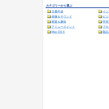
カテゴリーから選ぶ
文書作成
イン
画像＆サウンド
ビジ
家庭＆趣味
学習
アミューズメント
プロ
Mac OS X
製品