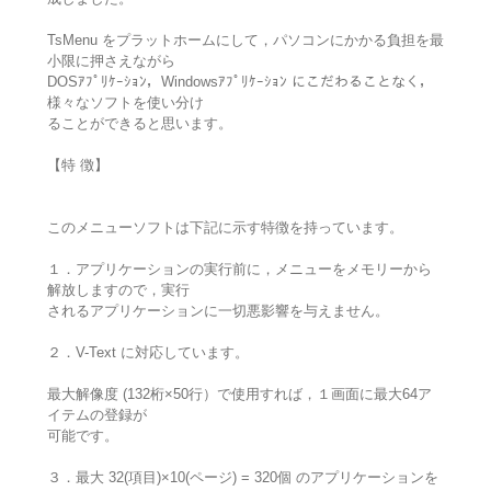
TsMenu をプラットホームにして，パソコンにかかる負担を最
小限に押さえながら
DOSｱﾌﾟﾘｹｰｼｮﾝ，Windowsｱﾌﾟﾘｹｰｼｮﾝ にこだわることなく，
様々なソフトを使い分け
ることができると思います。
【特 徴】
このメニューソフトは下記に示す特徴を持っています。
１．アプリケーションの実行前に，メニューをメモリーから
解放しますので，実行
されるアプリケーションに一切悪影響を与えません。
２．V-Text に対応しています。
最大解像度 (132桁×50行）で使用すれば，１画面に最大64ア
イテムの登録が
可能です。
３．最大 32(項目)×10(ページ) = 320個 のアプリケーションを