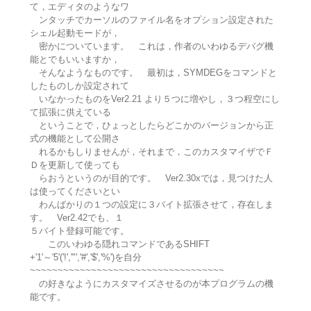
て，エディタのようなワ
ンタッチでカーソルのファイル名をオプション設定された
シェル起動モードが，
密かについています。 これは，作者のいわゆるデバグ機
能とでもいいますか，
そんなようなものです。 最初は，SYMDEGをコマンドと
したものしか設定されて
いなかったものをVer2.21 より５つに増やし，３つ程空にし
て拡張に供えている
ということで，ひょっとしたらどこかのバージョンから正
式の機能として公開さ
れるかもしりませんが，それまで，このカスタマイザでＦ
Ｄを更新して使っても
らおうというのが目的です。 Ver2.30xでは，見つけた人
は使ってくださいとい
わんばかりの１つの設定に３バイト拡張させて，存在しま
す。 Ver2.42でも、１
５バイト登録可能です。
このいわゆる隠れコマンドであるSHIFT
+'1'～'5'('!','"','#','$','%')を自分
~~~~~~~~~~~~~~~~~~~~~~~~~~~~~~~~~~~
の好きなようにカスタマイズさせるのが本プログラムの機
能です。