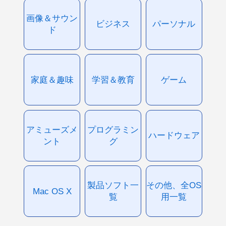
画像＆サウン
ビジネス
パーソナル
ド
家庭＆趣味
学習＆教育
ゲーム
アミューズメ
プログラミン
ハードウェア
ント
グ
製品ソフト一
その他、全OS
Mac OS X
覧
用一覧