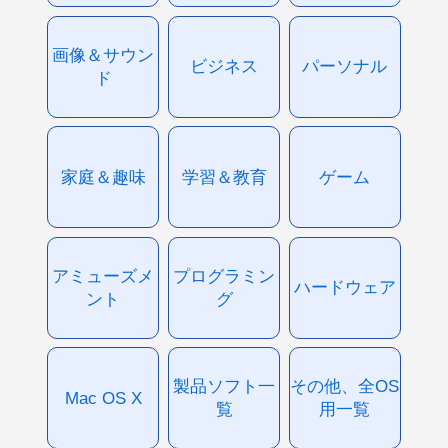
画像＆サウン
ビジネス
パーソナル
ド
家庭＆趣味
学習＆教育
ゲーム
アミューズメ
プログラミン
ハードウェア
ント
グ
製品ソフト一
その他、全OS
Mac OS X
覧
用一覧