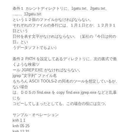
条件１ カレントディレクトリに、1gatu.txt、2gatu.txt、
……、12gatu.txt
という１２個のファイルがなければならない。
それぞれのファイルの各行には、１月１日とか、１２月３１
日という
日付を表す文字がなければならない。（某社の『今日は何の
日』とい
うデータソフトでもよい）
条件２ PATH を設定してあるディレクトリに、次の書式で働
くような検索ツ
ール JGREP.EXE がなければならない。
jgrep "文字列" ファイル名
もちろん ASCII TOOLS-2 の同名のツールを想定しているが、
ない場合
は、ＤＯＳの find.exe を copy find.exe jgrep.exe などと乱暴
にも
コピーしてしまったとしても、この場合の役には立つ。
サンプル・オペレーション
knh 1 1
knh 05 25
knh 12 31