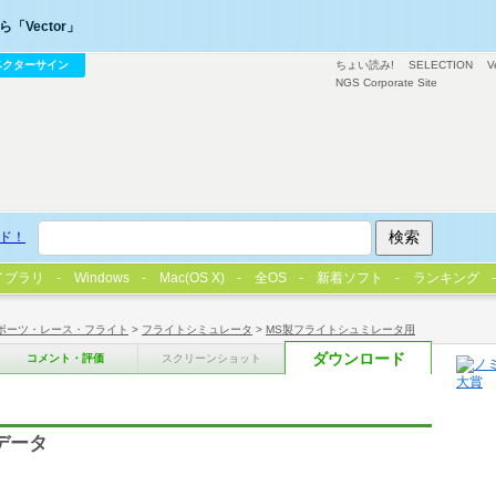
「Vector」
ベクターサイン
ちょい読み!
SELECTION
V
NGS Corporate Site
ド！
イブラリ
Windows
Mac(OS X)
全OS
新着ソフト
ランキング
ポーツ・レース・フライト
>
フライトシミュレータ
>
MS製フライトシュミレータ用
ダウンロード
コメント・評価
スクリーンショット
データ