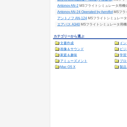
Antonov AN-2
MSフライトシミュレータ用機
Antonov AN-24 Operated by Aeroflot
MSフラ
アントノフ AN-124
MSフライトシミュレー
エアバス A340
MSフライトシミュレータ用機
カテゴリーから選ぶ
文書作成
イン
画像＆サウンド
ビジ
家庭＆趣味
学習
アミューズメント
プロ
Mac OS X
製品