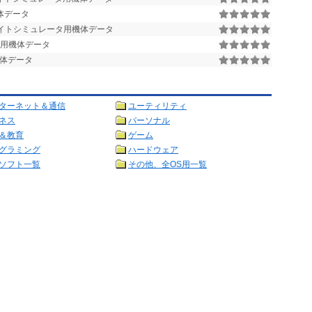
体データ
イトシミュレータ用機体データ
タ用機体データ
体データ
ターネット＆通信
ユーティリティ
ネス
パーソナル
＆教育
ゲーム
グラミング
ハードウェア
ソフト一覧
その他、全OS用一覧