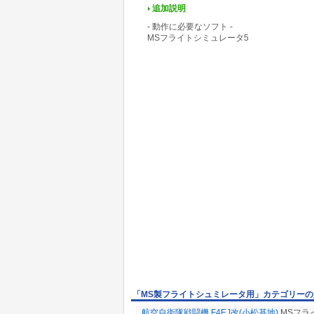
追加説明
- 動作に必要なソフト -
MSフライトシミュレータ5
「MS製フライトシュミレータ用」カテゴリー
航空自衛隊戦闘機 F4EJ改(小松基地)
MSフラ