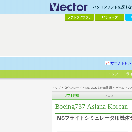
パソコンソフトを探すなら
ソフトライブラリ
PCショップ
サーチトレン
トップ
ラ
トップ
>
ダウンロード
>
MS-DOSまたは汎用
>
ゲーム
>
ス
ソフト詳細
レビュー
Boeing737 Asiana Korean
MSフライトシミュレータ用機体