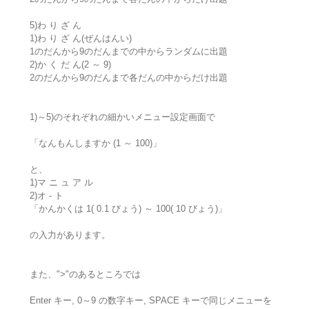
5)わ り ざ ん
1)わ り ざ ん(ぜんはんい)
1のだんから9のだんまでの中からランダムに出題
2)か く だ ん(2 ～ 9)
2のだんから9のだんまで各だんの中からだけ出題
1)～5)のそれぞれの細かいメニュー設定画面で
「なんもんしますか (1 ～ 100)」
と、
1)マ ニ ュ ア ル
2)オ - ト
「かんかくは 1( 0.1 びょう) ～ 100( 10 びょう)」
の入力があります。
また、">"のあるところでは
Enter キー, 0～9 の数字キー, SPACE キーで同じメニューを