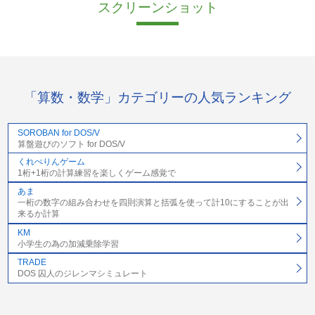
スクリーンショット
「算数・数学」カテゴリーの人気ランキング
SOROBAN for DOS/V
算盤遊びのソフト for DOS/V
くれぺりんゲーム
1桁+1桁の計算練習を楽しくゲーム感覚で
あま
一桁の数字の組み合わせを四則演算と括弧を使って計10にすることが出
来るか計算
KM
小学生の為の加減乗除学習
TRADE
DOS 囚人のジレンマシミュレート