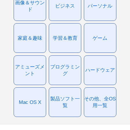
画像＆サウン
ビジネス
パーソナル
ド
家庭＆趣味
学習＆教育
ゲーム
アミューズメ
プログラミン
ハードウェア
ント
グ
製品ソフト一
その他、全OS
Mac OS X
覧
用一覧