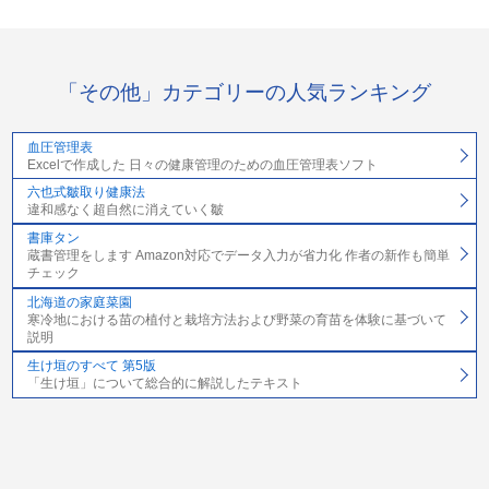
「その他」カテゴリーの人気ランキング
血圧管理表
Excelで作成した 日々の健康管理のための血圧管理表ソフト
六也式皺取り健康法
違和感なく超自然に消えていく皺
書庫タン
蔵書管理をします Amazon対応でデータ入力が省力化 作者の新作も簡単
チェック
北海道の家庭菜園
寒冷地における苗の植付と栽培方法および野菜の育苗を体験に基づいて
説明
生け垣のすべて 第5版
「生け垣」について総合的に解説したテキスト