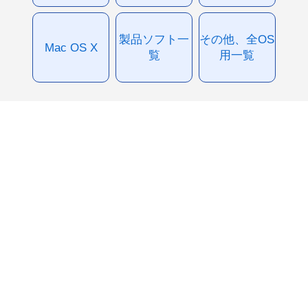
製品ソフト一
その他、全OS
Mac OS X
覧
用一覧