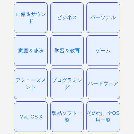
画像＆サウン
ビジネス
パーソナル
ド
家庭＆趣味
学習＆教育
ゲーム
アミューズメ
プログラミン
ハードウェア
ント
グ
製品ソフト一
その他、全OS
Mac OS X
覧
用一覧