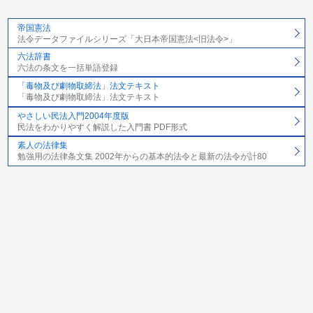
帝国憲法
法令データファイルシリーズ「大日本帝国憲法<旧法令>」
六法辞書
六法の条文を一括単語登録
「毒物及び劇物取締法」法文テキスト
「毒物及び劇物取締法」法文テキスト
やさしい民法入門2004年度版
民法をわかりやすく解説した入門書 PDF形式
素人の法律集
勉強用の法律条文集 2002年からの基本的法令と最新の法令が計80