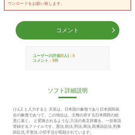
ウンロードをお願い致します。
コメント
ユーザーの評価(
人)：
0
0
コメント：
件
0
ソフト詳細説明
けん1 と入力すると 天皇は、日本国の象徴であり日本国民統
合の象徴であつて、この地位は、主権の存する日本国民の総
意に基く。 と変換されるような,六法の条文辞書を、一括単語
登録するファイルです。憲法,民法,刑法,商法,民事訴訟法,刑事
訴訟法,手形法,小切手法が収録されています。