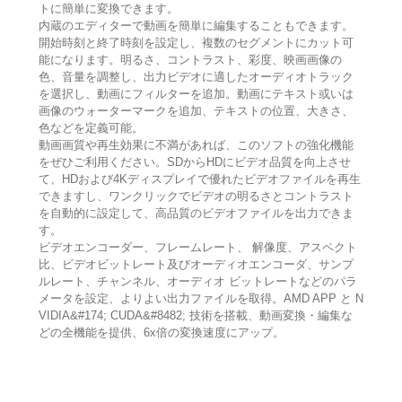
トに簡単に変換できます。
内蔵のエディターで動画を簡単に編集することもできます。
開始時刻と終了時刻を設定し、複数のセグメントにカット可
能になります。明るさ、コントラスト、彩度、映画画像の
色、音量を調整し、出力ビデオに適したオーディオトラック
を選択し、動画にフィルターを追加。動画にテキスト或いは
画像のウォーターマークを追加、テキストの位置、大きさ、
色などを定義可能。
動画画質や再生効果に不満があれば、このソフトの強化機能
をぜひご利用ください。SDからHDにビデオ品質を向上させ
て、HDおよび4Kディスプレイで優れたビデオファイルを再生
できますし、ワンクリックでビデオの明るさとコントラスト
を自動的に設定して、高品質のビデオファイルを出力できま
す。
ビデオエンコーダー、フレームレート、 解像度、アスペクト
比、ビデオビットレート及びオーディオエンコーダ、サンプ
ルレート、チャンネル、オーディオ ビットレートなどのパラ
メータを設定、よりよい出力ファイルを取得。AMD APP と N
VIDIA&#174; CUDA&#8482; 技術を搭載、動画変換・編集な
どの全機能を提供、6x倍の変換速度にアップ。