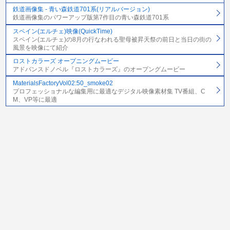
鉄道画像集 - 青い森鉄道701系(リアルバージョン)
鉄道画像集のパワーアップ版第7作目の青い森鉄道701系
スペイン(エルチェ)映像(QuickTime)
スペイン(エルチェ)の8月の行なわれる聖母被昇天祭の前日と当日の街の
風景を映像にて紹介
ロストカラーズ オープニングムービー
アドバンスドノベル『ロストカラーズ』のオープングムービー
MaterialsFactoryVol02:50_smoke02
プロフェッショナルな編集用に最適なデジタル映像素材集 TV番組、C
M、VP等に最適