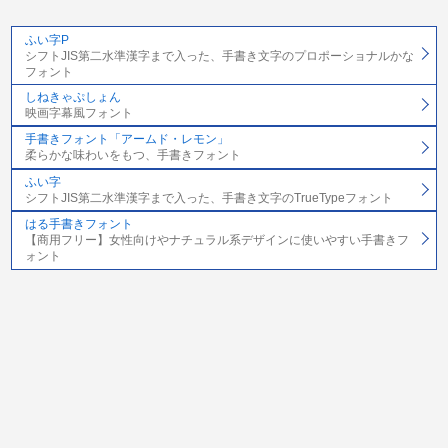
ふい字P
シフトJIS第二水準漢字まで入った、手書き文字のプロポーショナルかな
フォント
しねきゃぷしょん
映画字幕風フォント
手書きフォント「アームド・レモン」
柔らかな味わいをもつ、手書きフォント
ふい字
シフトJIS第二水準漢字まで入った、手書き文字のTrueTypeフォント
はる手書きフォント
【商用フリー】女性向けやナチュラル系デザインに使いやすい手書きフ
ォント