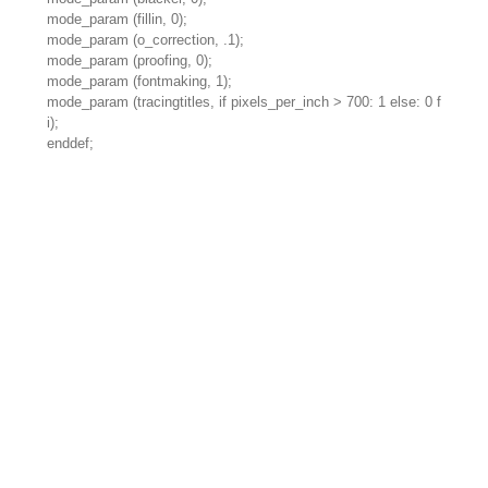
mode_param (fillin, 0);
mode_param (o_correction, .1);
mode_param (proofing, 0);
mode_param (fontmaking, 1);
mode_param (tracingtitles, if pixels_per_inch > 700: 1 else: 0 f
i);
enddef;