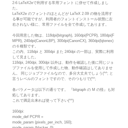
2-6 LaTeX2eで利用する常用フォント に併せて作成しまし
た。
LaTeX2e のフォントのほとんどが LaTeX 2.09 の物を流用す
る事が可能ですが、利用者のフォントインストール状態に左
右されない様に、常用ファイルを全て作成してあります。
今回用意した物は、118dpi(bitgraph), 160dpi(PCPR), 180dpi(F
MPR), 240dpi(CanonLBP), 300dpi(CanonCX), 360dpi(bjtenex)
の６種類です。
この内、118dpi と 300dpi また 240dpi の一部は、実際に利用
して見ました。
118dpi, 240dpi, 300dpi 以外は、動作を確認した後に同じジョ
ブファイルを使用して作成した物、動作確認はしてありませ
ん。 同じジョブファイルなので、多分大丈夫でしょう(^^; と
言うレベルのフォントですので、そのつもりで(^^;
各パラメータは以下の通りです。 『bitgraph の M の怪』も対
処してあります。
これで満足出来れば使って下さい(^^)
160dpi:
mode_def PCPR =
mode_param (pixels_per_inch, 160);
mode_param (blacker, 0);